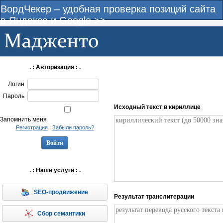
ВордЧекер – удобная проверка позиций сайта
в Яндексе и Google >>
. : Авторизация : .
Логин
Пароль
Исходный текст в кириллице
Запомнить меня
Регистрация
|
Забыли пароль?
. : Наши услуги : .
SEO-продвижение
Результат транслитерации
Сбор семантики