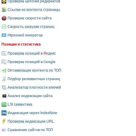
Проверка цепочек редиректов
Ссылки из контента страницы
Проверка скорости сайта
Скорость загрузки страниц
Htpasswd генератор
Позиции и статистика
Проверка позиций в
Я
ндекс
Проверка позиций в
G
oogle
Оптимизация контента по ТОП
Подбор релевантных страниц
Анализатор плотности ключей
Анализ индексации сайта
LSI семантика
Индексация через IndexNow
Проверка индексации URL
Сравнение сайтов по ТОП