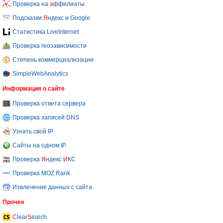
Проверка на
а
ффилиаты
Подсказки
Я
ндекс и Google
Статистика LiveInternet
Проверка геозависимости
Степень коммерциализации
SimpleWebAnalytics
Информация о сайте
Проверка ответа сервера
Проверка записей DNS
Узнать свой IP
Сайты на одном IP
Проверка
Я
ндекс
И
КС
Проверка MOZ Rank
Извлечение данных с сайта
Прочее
C
lear
S
earch