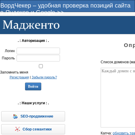
ВордЧекер – удобная проверка позиций сайта
в Яндексе и Google >>
. : Авторизация : .
Оп
Логин
Пароль
Список доменов (ма
Запомнить меня
Регистрация
|
Забыли пароль?
. : Наши услуги : .
SEO-продвижение
Сбор семантики
Капча:
обновить тек