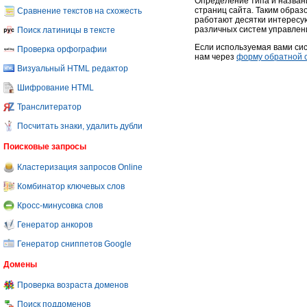
Определение типа и назван
страниц сайта. Таким образ
Сравнение текстов на схожесть
работают десятки интересую
различных систем управлен
Поиск латиницы в тексте
Если используемая вами сис
Проверка орфографии
нам через
форму обратной 
Визуальный HTML редактор
Шифрование HTML
Транслитератор
Посчитать знаки, удалить дубли
Поисковые запросы
Кластеризация запросов Online
Комбинатор ключевых слов
Кросс-минусовка слов
Генератор анкоров
Генератор сниппетов Google
Домены
Проверка возраста доменов
Поиск поддоменов