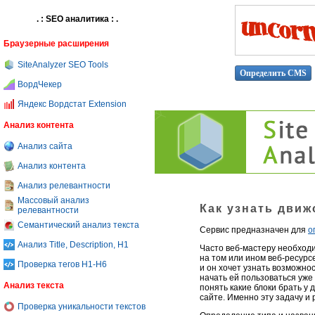
. : SEO аналитика : .
Браузерные расширения
SiteAnalyzer SEO Tools
ВордЧекер
Яндекс Вордстат Extension
Анализ контента
Анализ сайта
Анализ контента
Анализ релевантности
Массовый анализ
Как узнать движ
релевантности
Семантический анализ текста
Сервис предназначен для
о
Анализ Title, Description, H1
Часто веб-мастеру необходи
на том или ином веб-ресурс
Проверка тегов H1-H6
и он хочет узнать возможно
начать ей пользоваться уже 
Анализ текста
понять какие блоки брать у 
сайте. Именно эту задачу и
Проверка уникальности текстов