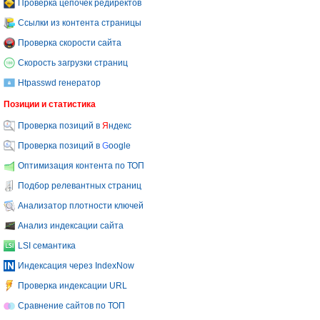
Проверка цепочек редиректов
Ссылки из контента страницы
Проверка скорости сайта
Скорость загрузки страниц
Htpasswd генератор
Позиции и статистика
Проверка позиций в
Я
ндекс
Проверка позиций в
G
oogle
Оптимизация контента по ТОП
Подбор релевантных страниц
Анализатор плотности ключей
Анализ индексации сайта
LSI семантика
Индексация через IndexNow
Проверка индексации URL
Сравнение сайтов по ТОП