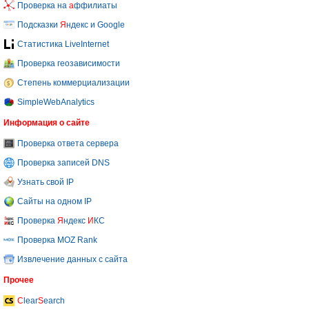
Проверка на
а
ффилиаты
Подсказки
Я
ндекс и Google
Статистика LiveInternet
Проверка геозависимости
Степень коммерциализации
SimpleWebAnalytics
Информация о сайте
Проверка ответа сервера
Проверка записей DNS
Узнать свой IP
Сайты на одном IP
Проверка
Я
ндекс
И
КС
Проверка MOZ Rank
Извлечение данных с сайта
Прочее
C
lear
S
earch