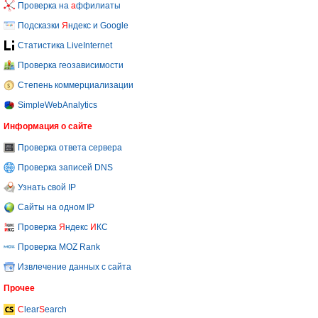
Проверка на
а
ффилиаты
Подсказки
Я
ндекс и Google
Статистика LiveInternet
Проверка геозависимости
Степень коммерциализации
SimpleWebAnalytics
Информация о сайте
Проверка ответа сервера
Проверка записей DNS
Узнать свой IP
Сайты на одном IP
Проверка
Я
ндекс
И
КС
Проверка MOZ Rank
Извлечение данных с сайта
Прочее
C
lear
S
earch