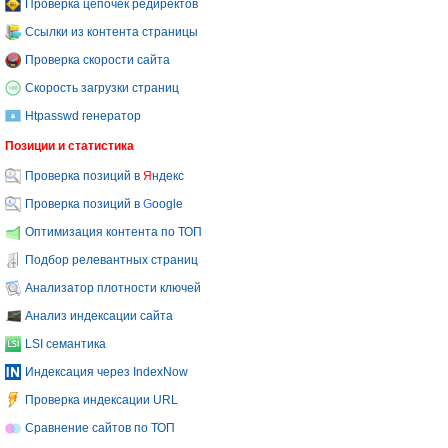
Проверка цепочек редиректов
Ссылки из контента страницы
Проверка скорости сайта
Скорость загрузки страниц
Htpasswd генератор
Позиции и статистика
Проверка позиций в
Я
ндекс
Проверка позиций в
G
oogle
Оптимизация контента по ТОП
Подбор релевантных страниц
Анализатор плотности ключей
Анализ индексации сайта
LSI семантика
Индексация через IndexNow
Проверка индексации URL
Сравнение сайтов по ТОП