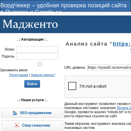
ВордЧекер – удобная проверка позиций сайта
в Яндексе и Google >>
. : Авторизация : .
Анализ сайта "
https
Логин
Пароль
URL домена
Запомнить меня
Регистрация
|
Забыли пароль?
. : Наши услуги : .
Данный инструмент позволяет провест
поисковых системах: значения
Яндекс 
Google, провести анализ "robotx.txt" и
SEO-продвижение
роста обратных ссылок на сайт.
Таким образом, инструмент анализа са
Сбор семантики
поисковых систем.