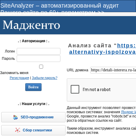
SiteAnalyzer – автоматизированный аудит
Вашего сайта по 60+ параметрам >>
. : Авторизация : .
Анализ сайта "
https:
alternativy-ispolzov
Логин
Пароль
URL домена
Запомнить меня
Регистрация
|
Забыли пароль?
. : Наши услуги : .
Данный инструмент позволяет провест
поисковых системах: значения
Яндекс 
Google, провести анализ "robotx.txt" и
SEO-продвижение
роста обратных ссылок на сайт.
Таким образом, инструмент анализа са
Сбор семантики
поисковых систем.