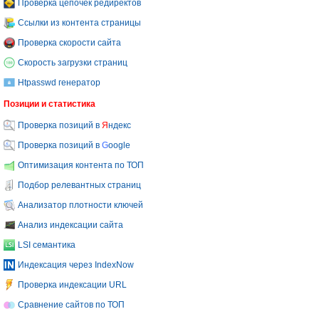
Проверка цепочек редиректов
Ссылки из контента страницы
Проверка скорости сайта
Скорость загрузки страниц
Htpasswd генератор
Позиции и статистика
Проверка позиций в
Я
ндекс
Проверка позиций в
G
oogle
Оптимизация контента по ТОП
Подбор релевантных страниц
Анализатор плотности ключей
Анализ индексации сайта
LSI семантика
Индексация через IndexNow
Проверка индексации URL
Сравнение сайтов по ТОП